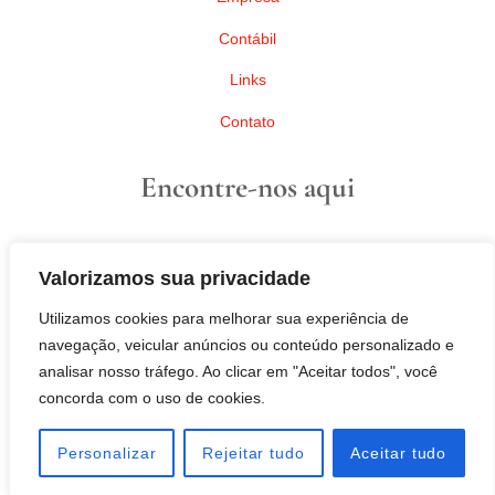
Contábil
Links
Contato
Encontre-nos aqui
Rua dos Radialistas Riopretenses, 250
Valorizamos sua privacidade
São José do Rio Preto – São Paulo
CEP: 15090-070
Utilizamos cookies para melhorar sua experiência de
navegação, veicular anúncios ou conteúdo personalizado e
Instagram
analisar nosso tráfego. Ao clicar em "Aceitar todos", você
concorda com o uso de cookies.
WEBMAIL
Personalizar
Rejeitar tudo
Aceitar tudo